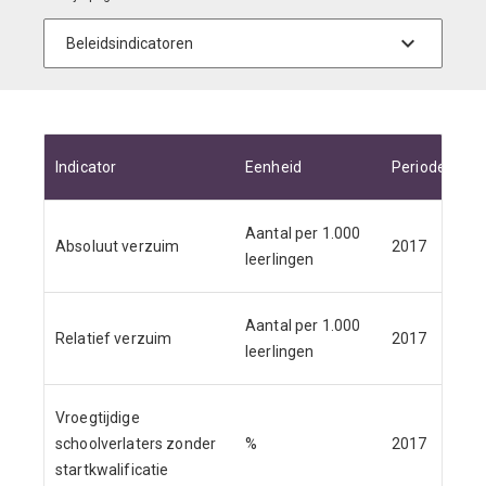
Indicator
Eenheid
Periode
Br
Aantal per 1.000
Absoluut verzuim
2017
Du
leerlingen
Aantal per 1.000
Relatief verzuim
2017
DU
leerlingen
Vroegtijdige
schoolverlaters zonder
%
2017
DU
startkwalificatie