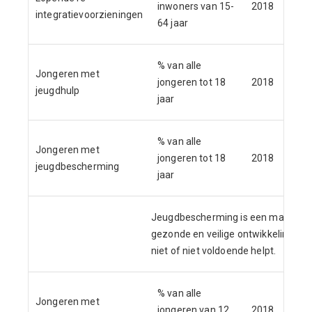
inwoners van 15-
2018
integratievoorzieningen
We
64 jaar
% van alle
CB
Jongeren met
jongeren tot 18
2018
Be
jeugdhulp
jaar
Je
% van alle
CB
Jongeren met
jongeren tot 18
2018
Be
jeugdbescherming
jaar
Je
Jeugdbescherming is een maatregel 
gezonde en veilige ontwikkeling van 
niet of niet voldoende helpt.
% van alle
CB
Jongeren met
jongeren van 12
2018
Be