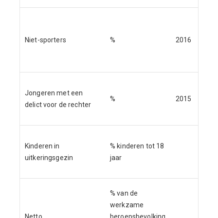
Ge
vo
Niet-sporters
%
2016
ou
CB
Ve
Jongeren met een
%
2015
In
delict voor de rechter
in 
Ve
Kinderen in
% kinderen tot 18
In
uitkeringsgezin
jaar
in 
% van de
werkzame
Netto
beroepsbevolking
CB