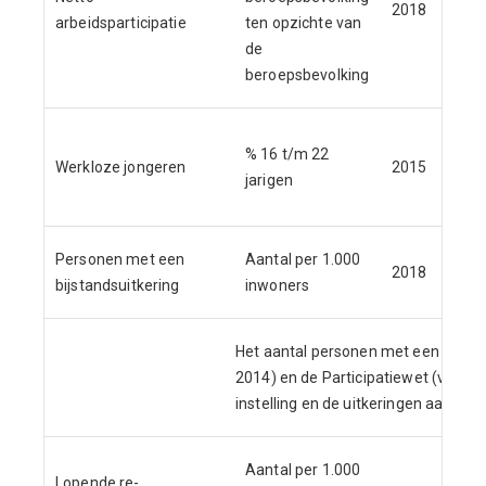
2018
arbeidsparticipatie
ten opzichte van
Ar
de
beroepsbevolking
Ve
% 16 t/m 22
Werkloze jongeren
2015
In
jarigen
in 
Personen met een
Aantal per 1.000
CB
2018
bijstandsuitkering
inwoners
We
Het aantal personen met een uitker
2014) en de Participatiewet (vanaf 
instelling en de uitkeringen aan dak-
Aantal per 1.000
Lopende re-
CB