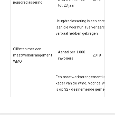
jeugdreclassering
tot 23 jaar
Je
Jeugdreclassering is een combinati
jaar, die voor hun 18e verjaardag me
verbaal hebben gekregen.
Cliënten met een
CB
Aantal per 1.000
maatwerkarrangement
2018
So
inwoners
WMO
W
Een maatwerkarrangement is een vo
kader van de Wmo. Voor de Wmo-ge
is op 327 deelnemende gemeenten