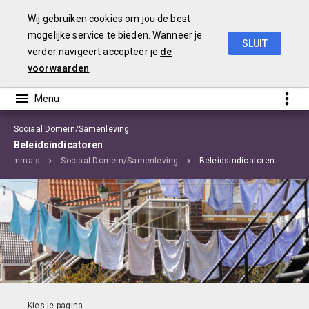
Wij gebruiken cookies om jou de best
mogelijke service te bieden. Wanneer je
SLUIT
verder navigeert accepteer je
de
Begroting 2020 Edam-Volendam
voorwaarden
Sociaal Domein/Samenleving
Beleidsindicatoren
ogramma's
Sociaal Domein/Samenleving
Beleidsindicatoren