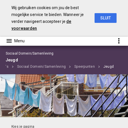
Wij gebruiken cookies om jou de best
mogelijke service te bieden. Wanneer je
SLUIT
verder navigeert accepteer je
de
Begroting 2020 Edam-Volendam
voorwaarden
Sociaal Domein/Samenleving
Jeugd
mma's
Sociaal Domein/Samenleving
Speerpunten
Jeugd