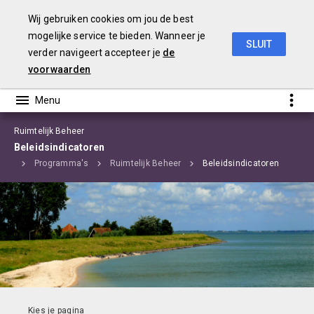
Wij gebruiken cookies om jou de best
mogelijke service te bieden. Wanneer je
SLUIT
verder navigeert accepteer je
de
Begroting 2020 Edam-Volendam
voorwaarden
Ruimtelijk Beheer
Beleidsindicatoren
ome
Programma's
Ruimtelijk Beheer
Beleidsindicatoren