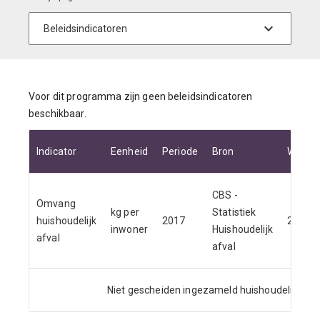
Voor dit programma zijn geen beleidsindicatoren
beschikbaar.
Indicator
Eenheid
Periode
Bron
Waard
CBS -
Omvang
kg per
Statistiek
huishoudelijk
2017
252
inwoner
Huishoudelijk
afval
afval
Niet gescheiden ingezameld huishoudelijk afva