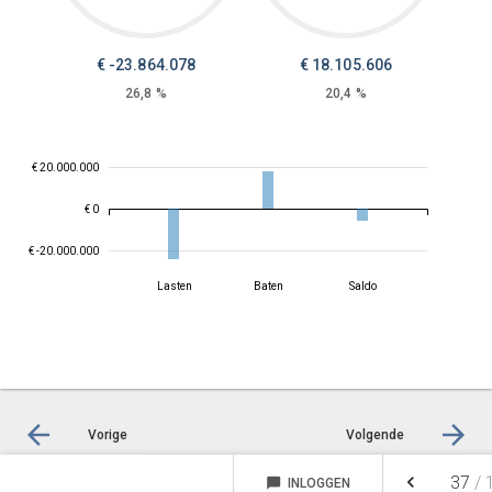
€ -23.864.078
€ 18.105.606
26,8 %
20,4 %
€ 20.000.000
€ 0
€ -20.000.000
Lasten
Baten
Saldo
Vorige
Volgende
keyboard_arrow_left
37
/
chat_bubble
INLOGGEN