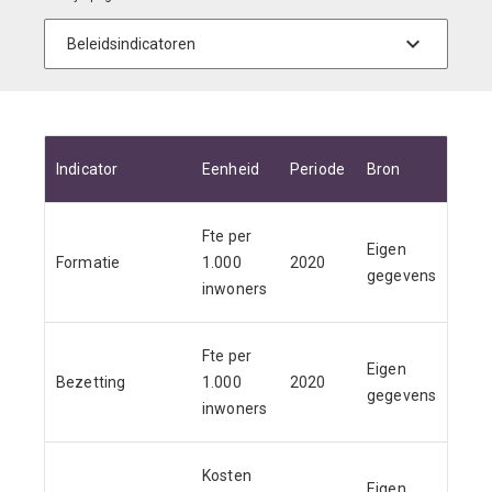
Indicator
Eenheid
Periode
Bron
Waa
Fte per
Eigen
Formatie
1.000
2020
8,06
gegevens
inwoners
Fte per
Eigen
Bezetting
1.000
2020
7,95
gegevens
inwoners
Kosten
Eigen