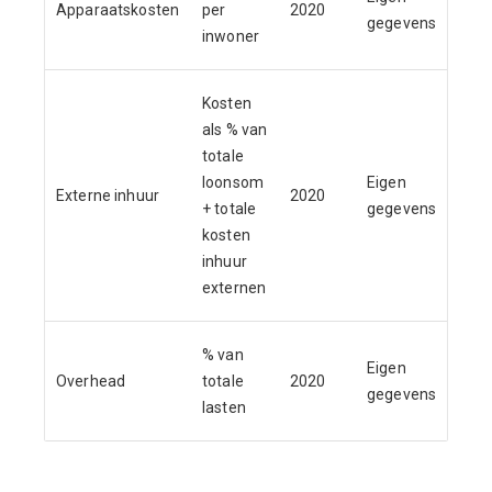
Apparaatskosten
per
2020
354,
gegevens
inwoner
Kosten
als % van
totale
loonsom
Eigen
Externe inhuur
2020
7,9
+ totale
gegevens
kosten
inhuur
externen
% van
Eigen
Overhead
totale
2020
15,
gegevens
lasten